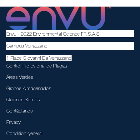
Envu - 2022 Environmental Science FR S.A.S.
Campus Verrazzano
1 Place Giovanni Da Verrazzano
Control Profesional de Plagas
Áreas Verdes
Granos Almacenados
Quiénes Somos
Contáctanos
Privacy
Condition general