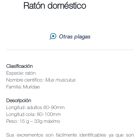
Ratón doméstico
Noticias y Artículos
Otras plagas
Envu Premium Club
Quiénes somos
Clasificación
Contáctanos
Especie: ratón
Nombre científico:
Mus musculus
Sitemap
Familia: Muridae
Carreras
Descripción
Longitud: adultos 60-90mm
Longitud cola: 80-100mm
Peso: 15 g – 33g máximo
Sus excrementos son fácilmente identificables ya que son