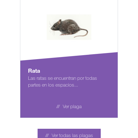
Rata
Las ratas se encuentran por todas
partes en los espacios...
Ver plaga
Ver todas las plagas