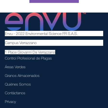
Envu - 2022 Environmental Science FR S.A.S.
Campus Verrazzano
1 Place Giovanni Da Verrazzano
Control Profesional de Plagas
Áreas Verdes
Granos Almacenados
Quiénes Somos
Contáctanos
Privacy