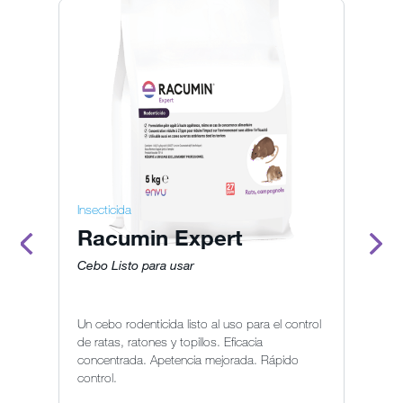
Insecticida
Ra
Racumin Expert
H
-
Cebo Listo para usar
Pa
Un cebo rodenticida listo al uso para el control
Fó
de ratas, ratones y topillos. Eficacia
ro
concentrada. Apetencia mejorada. Rápido
in
control.
In