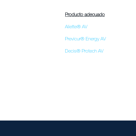
Producto adecuado
Aliette® AV
Previcur® Energy AV
Decis® Protech AV