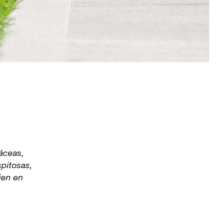
áceas,
spitosas,
ien en