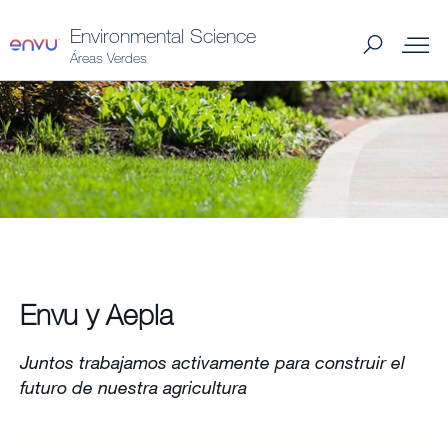
Environmental Science
Áreas Verdes
Productos Spain
Ámbitos de uso
Distribuidores Spain
Consejos y preguntas
Envu y Aepla
Juntos trabajamos activamente para construir el
Noticias y Artículos
futuro de nuestra agricultura
Quiénes somos