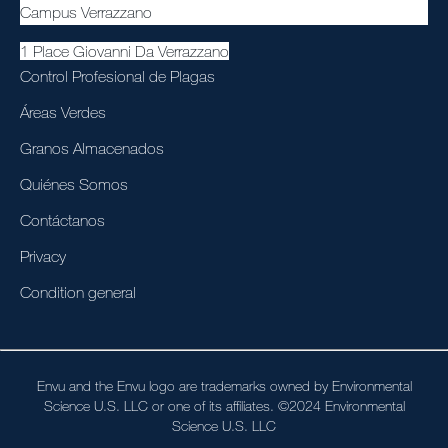
Campus Verrazzano
1 Place Giovanni Da Verrazzano
Control Profesional de Plagas
Áreas Verdes
Granos Almacenados
Quiénes Somos
Contáctanos
Privacy
Condition general
Envu and the Envu logo are trademarks owned by Environmental
Science U.S. LLC or one of its affiliates. ©2024 Environmental
Science U.S. LLC