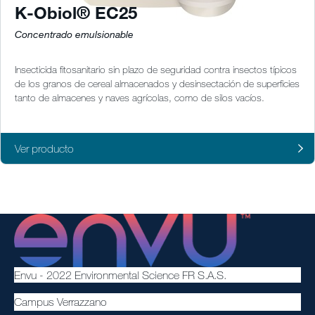
K-Obiol® EC25
Concentrado emulsionable
Insecticida fitosanitario sin plazo de seguridad contra insectos típicos
de los granos de cereal almacenados y desinsectación de superficies
tanto de almacenes y naves agrícolas, como de silos vacíos.
Ver producto
Envu - 2022 Environmental Science FR S.A.S.
Campus Verrazzano