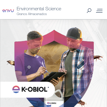
Environmental Science
Granos Almacenados
Productos Spain
Plagas Spain
Distribuidores Spain
Noticias y Artículos
Quiénes somos
Contáctanos