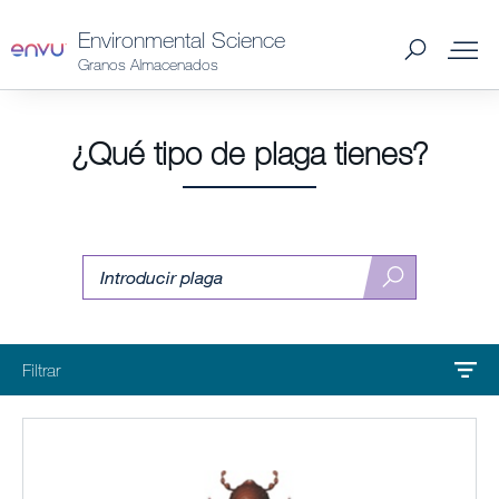
Environmental Science
Granos Almacenados
Productos Spain
¿Qué tipo de plaga tienes?
Plagas Spain
Buscar
Encontrar
Distribuidores Spain
plaga
plaga
Noticias y Artículos
Filtrar
Quiénes somos
Contáctanos