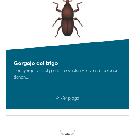
Gorgojo del trigo
Los gorgojos del grano no vuelan y las infestaciones
tienen...
Ver plaga