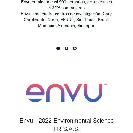
Envu emplea a casi 900 personas, de las cuales
go
el 39% son mujeres.
pas
Envu tiene cuatro centros de investigación: Cary,
nu
Carolina del Norte, EE.UU.; Sao Paulo, Brasil;
en
Monheim, Alemania; Singapur.
quí
so
Envu - 2022 Environmental Science
FR S.A.S.