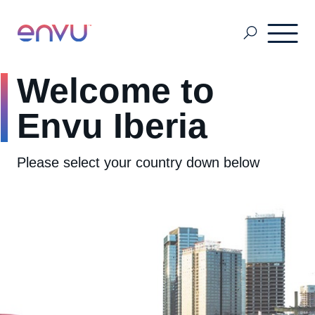
Welcome to
Envu Portugal
Envu Iberia
Control Profesional de Plagas
Please select your country down below
Áreas Verdes
Granos Almacenados
Boletin