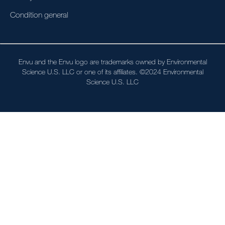
Condition general
Envu and the Envu logo are trademarks owned by Environmental
Science U.S. LLC or one of its affiliates. ©2024 Environmental
Science U.S. LLC