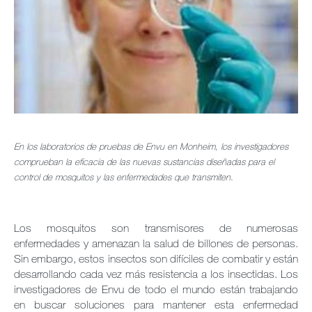
Noticias y Artículos
Envu Premium Club
Quiénes somos
En los laboratorios de pruebas de Envu en Monheim, los investigadores
Contáctanos
comprueban la eficacia
de las nuevas sustancias diseñadas para el
control de mosquitos y las enfermedades que transmiten.
Sitemap
Carreras
Los mosquitos son transmisores de numerosas
enfermedades y amenazan la salud de billones de personas.
Sin embargo, estos insectos son difíciles de combatir y están
desarrollando cada vez más resistencia a los insectidas. Los
investigadores de Envu de todo el mundo están trabajando
en buscar soluciones para mantener esta enfermedad