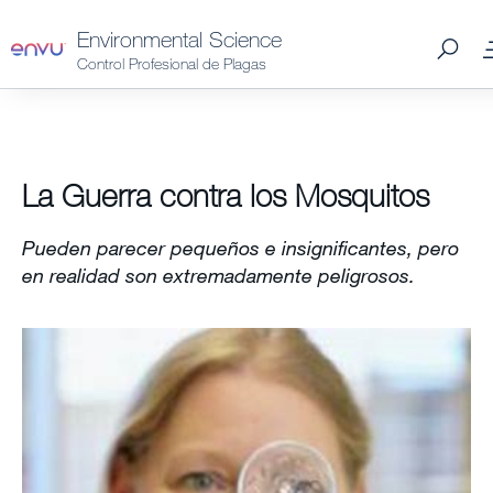
Environmental Science
Control Profesional de Plagas
Productos Spain
La Guerra contra los Mosquitos
Plagas Spain
Pueden parecer pequeños e insignificantes, pero
Catálogo 2026 Spain
en realidad son extremadamente peligrosos.
Distribuidores Spain
Consejos y preguntas
Noticias y Artículos