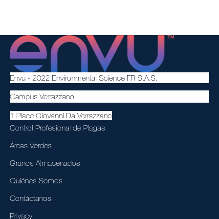
Envu - 2022 Environmental Science FR S.A.S.
Campus Verrazzano
1 Place Giovanni Da Verrazzano
Control Profesional de Plagas
Áreas Verdes
Granos Almacenados
Quiénes Somos
Contáctanos
Privacy