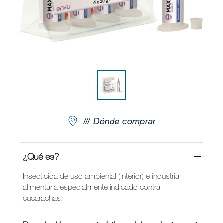
Noticias y Artículos
Envu Premium Club
Quiénes somos
Contáctanos
Dónde comprar
Sitemap
¿Qué es?
Carreras
Insecticida de uso ambiental (interior) e industria
alimentaria especialmente indicado contra
cucarachas.