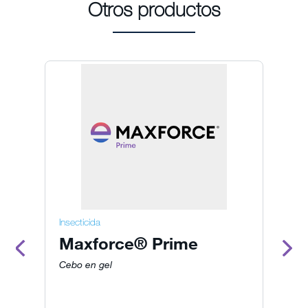
Otros productos
Insecticida
In
Maxforce® Prime
K
Cebo en gel
Gr