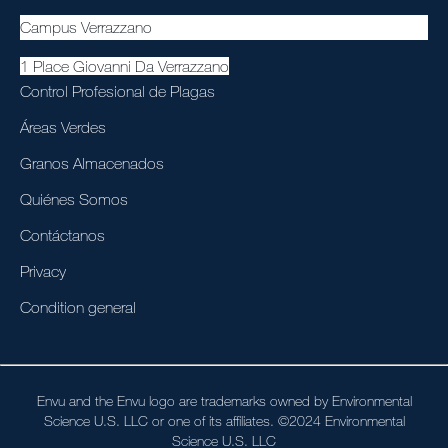
Campus Verrazzano
1 Place Giovanni Da Verrazzano
Control Profesional de Plagas
Áreas Verdes
Granos Almacenados
Quiénes Somos
Contáctanos
Privacy
Condition general
Envu and the Envu logo are trademarks owned by Environmental
Science U.S. LLC or one of its affiliates. ©2024 Environmental
Science U.S. LLC