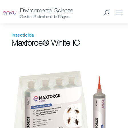
Environmental Science
Control Profesional de Plagas
Productos Spain
Insecticida
Maxforce® White IC
Plagas Spain
Catálogo 2026 Spain
Distribuidores Spain
Consejos y preguntas
Noticias y Artículos