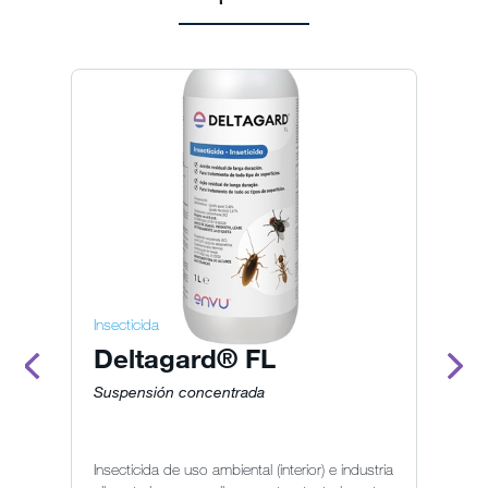
Insecticida
In
Deltagard® FL
K
Suspensión concentrada
Gr
Insecticida de uso ambiental (interior) e industria
In