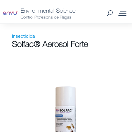
Environmental Science
Control Profesional de Plagas
Productos Spain
Insecticida
Solfac® Aerosol Forte
Plagas Spain
Catálogo 2026 Spain
Distribuidores Spain
Consejos y preguntas
Noticias y Artículos