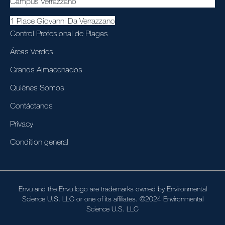
Campus Verrazzano
1 Place Giovanni Da Verrazzano
Control Profesional de Plagas
Áreas Verdes
Granos Almacenados
Quiénes Somos
Contáctanos
Privacy
Condition general
Envu and the Envu logo are trademarks owned by Environmental
Science U.S. LLC or one of its affiliates. ©2024 Environmental
Science U.S. LLC