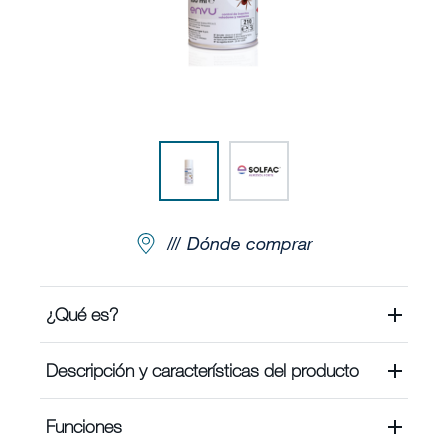
Noticias y Artículos
Envu Premium Club
Quiénes somos
Contáctanos
Dónde comprar
Sitemap
¿Qué es?
Carreras
Descripción y características del producto
Funciones