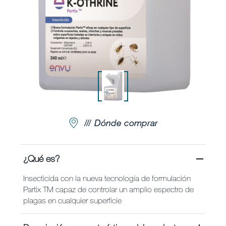
Noticias y Artículos
Envu Premium Club
Quiénes somos
Contáctanos
Dónde comprar
Sitemap
¿Qué es?
Carreras
Insecticida con la nueva tecnología de formulación
Partix TM capaz de controlar un amplio espectro de
plagas en cualquier superficie