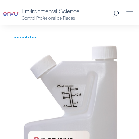
Environmental Science
Control Profesional de Plagas
Productos Spain
Insecticida
K-Othrine® Partix™
Plagas Spain
Catálogo 2026 Spain
Distribuidores Spain
Consejos y preguntas
Noticias y Artículos