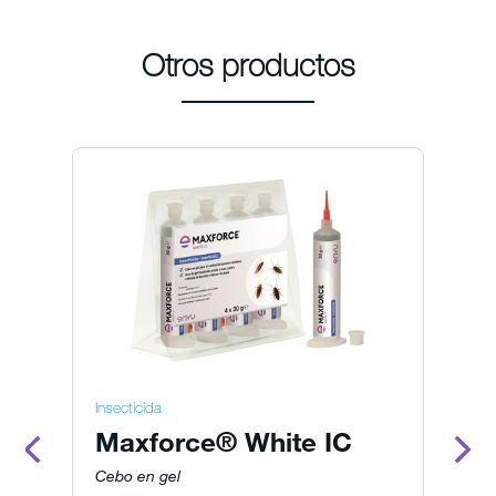
Otros productos
Insecticida
In
Maxforce® White IC
M
Cebo en gel
Ce