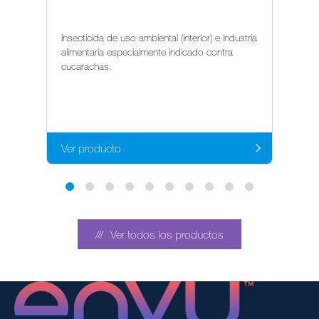
Insecticida de uso ambiental (interior) e industria
In
alimentaria especialmente indicado contra
al
cucarachas.
cu
Ver producto
Ve
Ver todos los productos