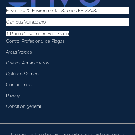
Envu - 2022 Environmental Science FR S.A.S.
Campus Verrazzano
1 Place Giovanni Da Verrazzano
Control Profesional de Plagas
Áreas Verdes
Granos Almacenados
Quiénes Somos
Contáctanos
Privacy
Condition general
Envu and the Envu logo are trademarks owned by Environmental