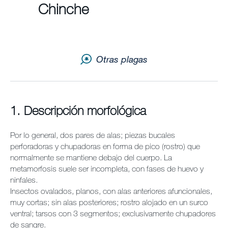
Chinche
Noticias y Artículos
Otras plagas
Envu Premium Club
Quiénes somos
1. Descripción morfológica
Contáctanos
Sitemap
Por lo general, dos pares de alas; piezas bucales
perforadoras y chupadoras en forma de pico (rostro) que
normalmente se mantiene debajo del cuerpo. La
Carreras
metamorfosis suele ser incompleta, con fases de huevo y
ninfales.
Insectos ovalados, planos, con alas anteriores afuncionales,
muy cortas; sin alas posteriores; rostro alojado en un surco
ventral; tarsos con 3 segmentos; exclusivamente chupadores
de sangre.