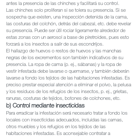
antes la presencia de las chinches y facilitará su control.
Las chinches solo proliferan si se tolera su presencia. Si se
sospecha que existen, una inspección detenida de la cama,
las costuras del colchón, detrás del cabezal, etc. debe revelar
su presencia. Puede ser útil rociar ligeramente alrededor de
estas zonas con un aerosol a base de piretroides, pues esto
forzará a los insectos a salir de sus escondrijos.
El hallazgo de huevos o restos de huevos y las manchas
negras de los excrementos son también indicativos de su
presencia. La ropa de cama (p. ej., sábanas) y la ropa de
vestir infestada debe lavarse o quemarse, y también deberán
lavarse a fondo los tejidos de las habitaciones infestadas. Es
preciso prestar especial atención a eliminar el polvo, la pelusa
y los residuos de los refugios de los insectos, p. ej., grietas,
ranuras, costuras de tejidos, botones de colchones, etc.
b) Control mediante insecticidas
Para erradicar la infestación será necesario tratar a fondo los
locales con insecticidas adecuados, incluidas las camas,
otros muebles y los refugios en los tejidos de las
habitaciones infestadas. Es aconsejable contratar a